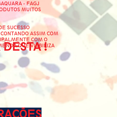
BAQUARA - FAGJ
RODUTOS MUITOS
DE SUCESSO
 CONTANDO ASSIM COM
NCIPALMENTE COM O
 DESTA !
MENDA QUE VIABILIZA
TRAÇÕES