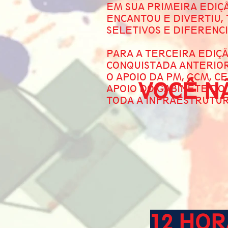
EM SUA PRIMEIRA EDIÇÃ
ENCANTOU E DIVERTIU,
SELETIVOS E DIFERENC
PARA A TERCEIRA EDIÇ
CONQUISTADA ANTERIO
O APOIO DA PM, GCM, C
VOCÊ NÃ
APOIO DO GABINETE DO
TODA A INFRAESTRUTUR
12 HO