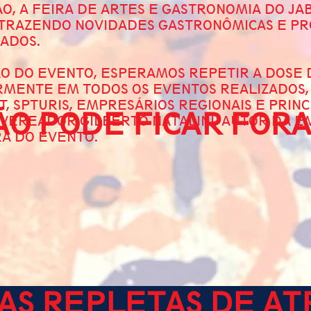
O, A FEIRA DE ARTES E GASTRONOMIA DO JA
 TRAZENDO NOVIDADES GASTRONÔMICAS E P
IADOS.
ÃO DO EVENTO, ESPERAMOS REPETIR A DOSE 
RMENTE EM TODOS OS EVENTOS REALIZADOS,
ET, SPTURIS, EMPRESÁRIOS REGIONAIS E PRI
O PODE FICAR FORA
 VEREADOR GILBERTO NATALINI, AUTOR DA E
A DO EVENTO.
RAS REPLETAS DE A