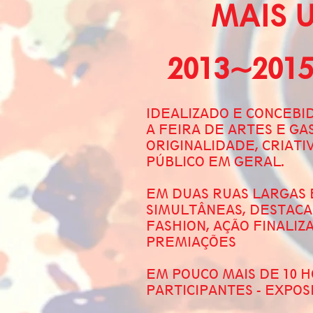
MAIS 
2013~201
IDEALIZADO E CONCEBI
A FEIRA DE ARTES E G
ORIGINALIDADE, CRIATI
PÚBLICO EM GERAL.
EM DUAS RUAS LARGAS 
SIMULTÂNEAS, DESTACA
FASHION, AÇÃO FINALI
PREMIAÇÕES
EM POUCO MAIS DE 10 
PARTICIPANTES - EXPO