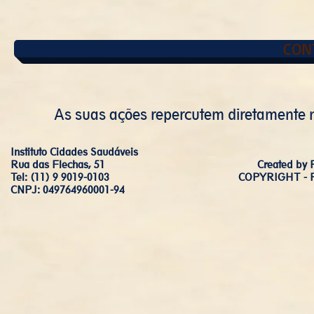
CON
As suas ações repercutem diretamente n
Instituto Cidades Saudáveis
Rua das Flechas, 51
Created b
Tel: (11) 9 9019-0103
COPYRIGHT - 
CNPJ: 049764960001-94