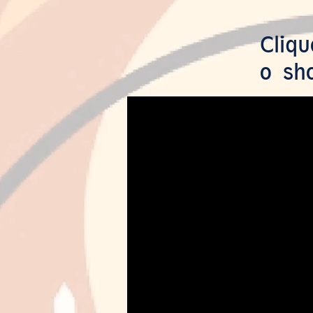
Cliq
o sho