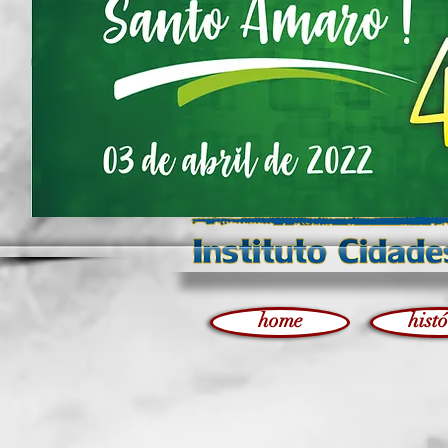
home
hist