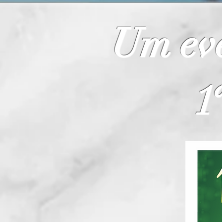
Um eve
1