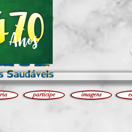
ória
participe
imagens
e