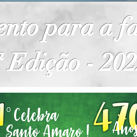
nto para a fa
ª Edição - 20