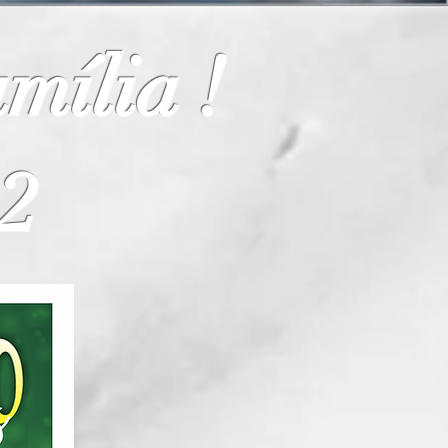
mília !
22